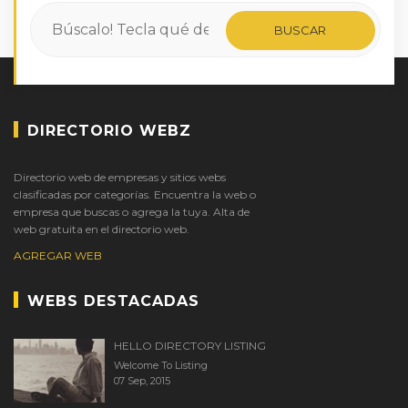
DIRECTORIO WEBZ
Directorio web de empresas y sitios webs
clasificadas por categorías. Encuentra la web o
empresa que buscas o agrega la tuya. Alta de
web gratuita en el directorio web.
AGREGAR WEB
WEBS DESTACADAS
HELLO DIRECTORY LISTING
Welcome To Listing
07 Sep, 2015