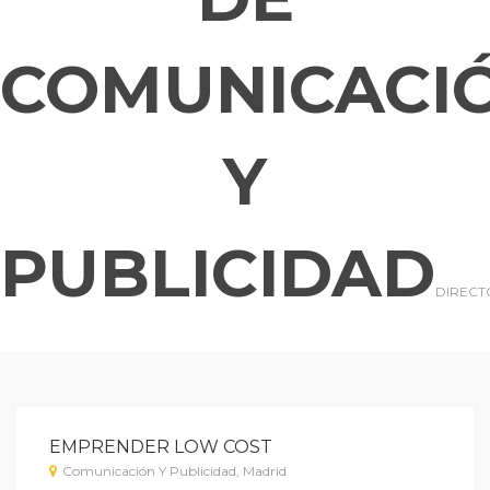
COMUNICACI
Y
PUBLICIDAD
DIRECT
EMPRENDER LOW COST
Comunicación Y Publicidad, Madrid