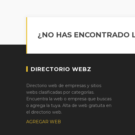
¿NO HAS ENCONTRADO L
DIRECTORIO WEBZ
Directorio web de empresas y sitios
webs clasificadas por categorías.
Encuentra la web o empresa que buscas
o agrega la tuya. Alta de web gratuita en
el directorio web.
AGREGAR WEB