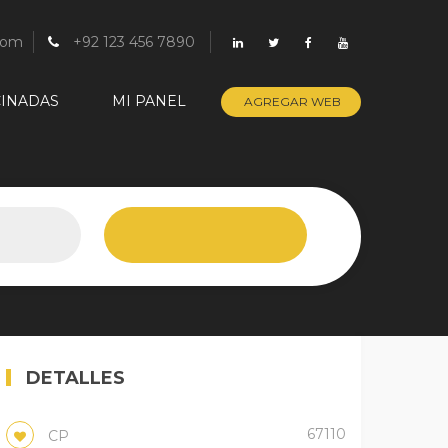
com
+92 123 456 7890
INADAS
MI PANEL
AGREGAR WEB
DETALLES
67110
CP