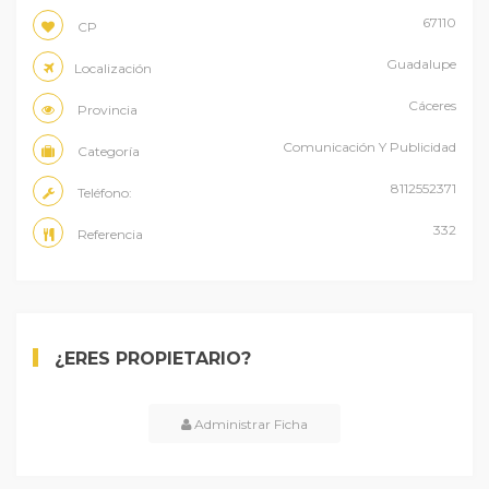
67110
CP
Guadalupe
Localización
Cáceres
Provincia
Comunicación Y Publicidad
Categoría
8112552371
Teléfono:
332
Referencia
¿ERES PROPIETARIO?
Administrar Ficha