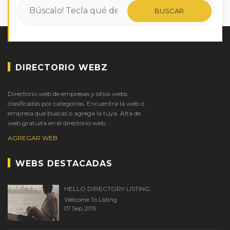
DIRECTORIO WEBZ
Directorio web de empresas y sitios webs
clasificadas por categorías. Encuentra la web o
empresa que buscas o agrega la tuya. Alta de
web gratuita en el directorio web.
AGREGAR WEB
WEBS DESTACADAS
HELLO DIRECTORY LISTING
Welcome To Listing
07 Sep, 2015