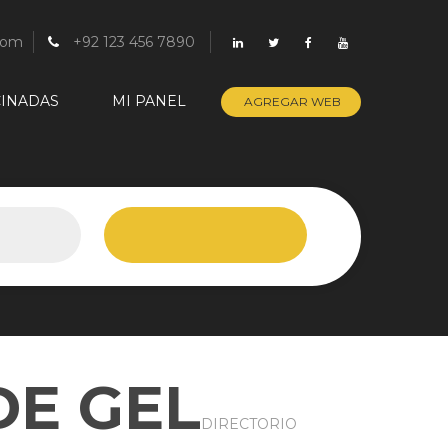
com
+92 123 456 7890
INADAS
MI PANEL
AGREGAR WEB
DE GEL
DIRECTORIO