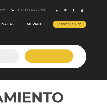
com
+92 123 456 7890
INADAS
MI PANEL
AGREGAR WEB
AMIENTO