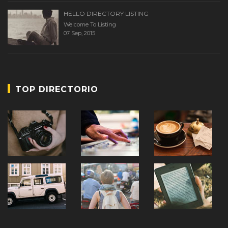
HELLO DIRECTORY LISTING
Welcome To Listing
07 Sep, 2015
TOP DIRECTORIO