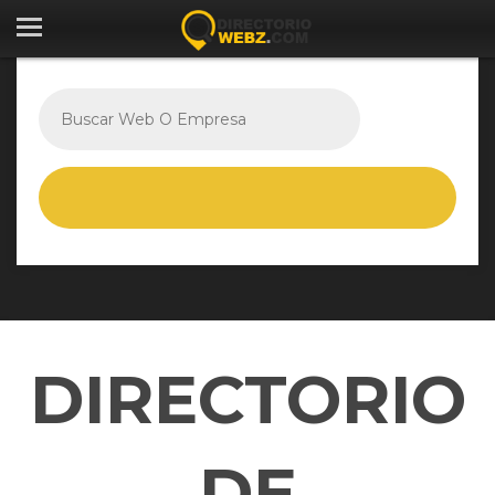
DIRECTORIO
DE