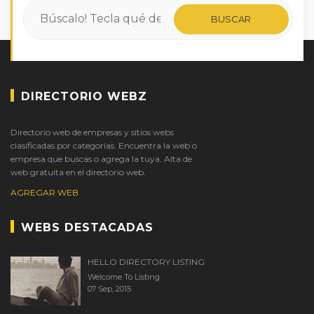
DIRECTORIO WEBZ
Directorio web de empresas y sitios webs
clasificadas por categorías. Encuentra la web o
empresa que buscas o agrega la tuya. Alta de
web gratuita en el directorio web.
AGREGAR WEB
WEBS DESTACADAS
HELLO DIRECTORY LISTING
Welcome To Listing
07 Sep, 2015