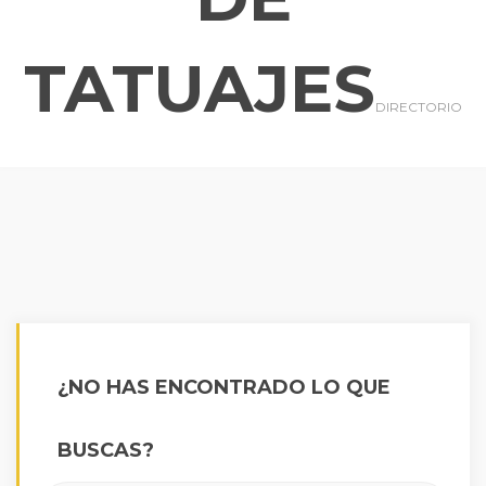
TATUAJES
DIRECTORIO
¿NO HAS ENCONTRADO LO QUE
BUSCAS?