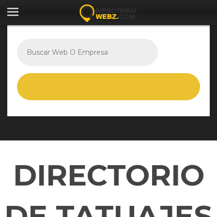
DIRECTORIO
DE TATUAJES