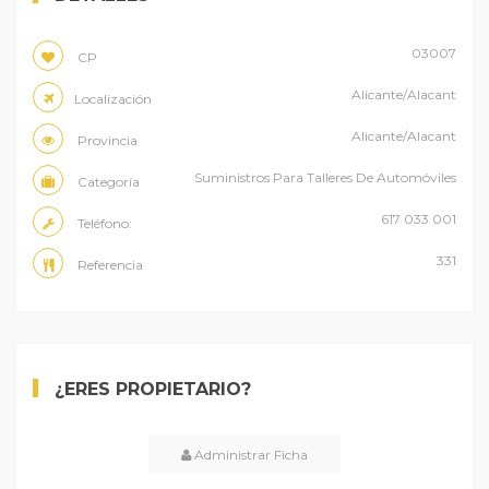
03007
CP
Alicante/Alacant
Localización
Alicante/Alacant
Provincia
Suministros Para Talleres De Automóviles
Categoría
617 033 001
Teléfono:
331
Referencia
¿ERES PROPIETARIO?
Administrar Ficha