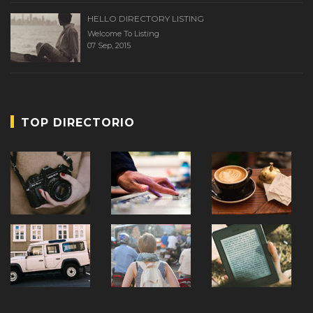
HELLO DIRECTORY LISTING
Welcome To Listing
07 Sep, 2015
TOP DIRECTORIO