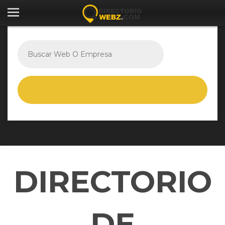
DIRECTORIO
DE