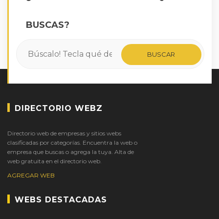
BUSCAS?
DIRECTORIO WEBZ
Directorio web de empresas y sitios webs
clasificadas por categorías. Encuentra la web o
empresa que buscas o agrega la tuya. Alta de
web gratuita en el directorio web.
AGREGAR WEB
WEBS DESTACADAS