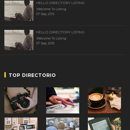
HELLO DIRECTORY LISTING
Welcome To Listing
07 Sep, 2015
HELLO DIRECTORY LISTING
Welcome To Listing
07 Sep, 2015
TOP DIRECTORIO