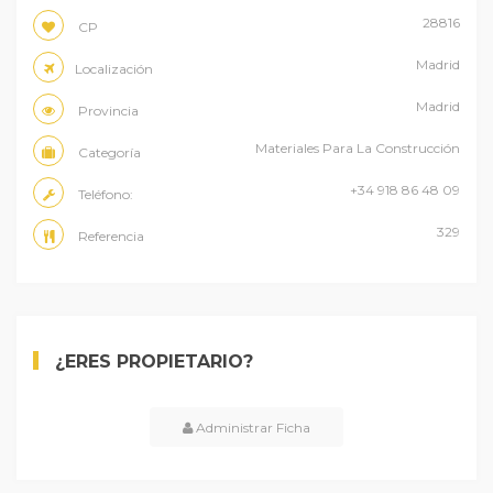
28816
CP
Madrid
Localización
Madrid
Provincia
Materiales Para La Construcción
Categoría
+34 918 86 48 09
Teléfono:
329
Referencia
¿ERES PROPIETARIO?
Administrar Ficha