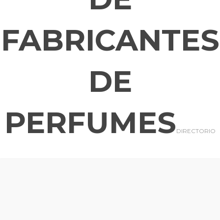
FABRICANTES
DE
PERFUMES
DIRECTORIO