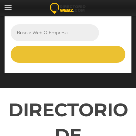
DIRECTORIO
DE