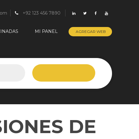
com
+92 123 456 7890
INADAS
MI PANEL
AGREGAR WEB
SIONES DE