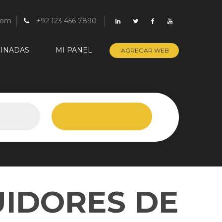
com
+92 123 456 7890
INADAS
MI PANEL
AGREGAR WEB
UIDORES DE