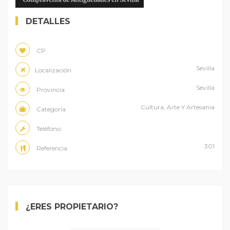
DETALLES
CP
Sevilla
Localización
Sevilla
Provincia
Cultura, Arte Y Artesanía
Categoría
Teléfono:
301
Referencia
¿ERES PROPIETARIO?