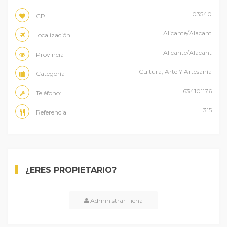
03540
CP
Alicante/Alacant
Localización
Alicante/Alacant
Provincia
Cultura, Arte Y Artesanía
Categoría
634101176
Teléfono:
315
Referencia
¿ERES PROPIETARIO?
Administrar Ficha