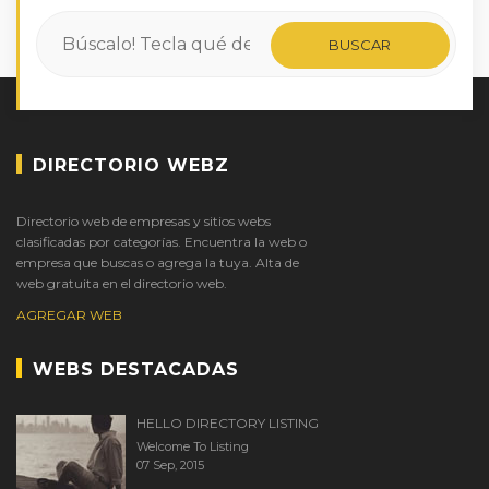
DIRECTORIO WEBZ
Directorio web de empresas y sitios webs
clasificadas por categorías. Encuentra la web o
empresa que buscas o agrega la tuya. Alta de
web gratuita en el directorio web.
AGREGAR WEB
WEBS DESTACADAS
HELLO DIRECTORY LISTING
Welcome To Listing
07 Sep, 2015