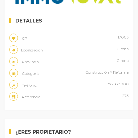
DETALLES
17003
CP
Girona
Localización
Girona
Provincia
Construcción Y Reforma
Categoría
872588000
Teléfono:
273
Referencia
¿ERES PROPIETARIO?