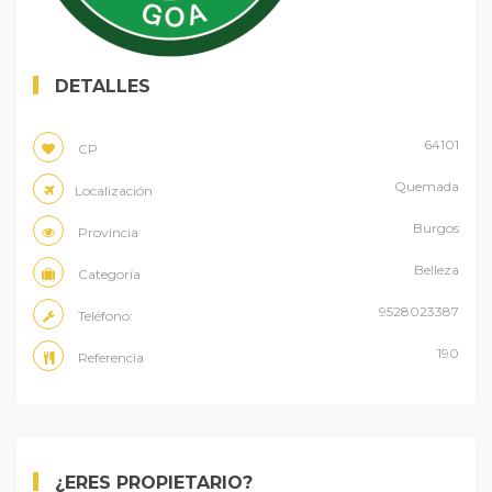
DETALLES
64101
CP
Quemada
Localización
Burgos
Provincia
Belleza
Categoría
9528023387
Teléfono:
190
Referencia
¿ERES PROPIETARIO?