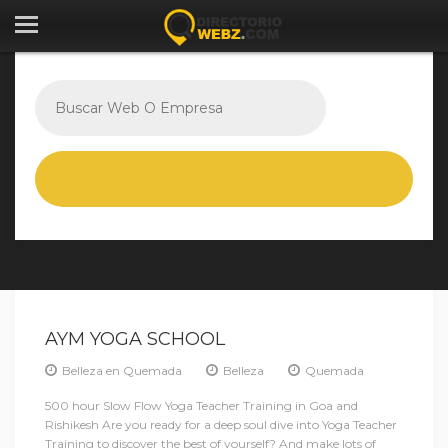
AYM YOGA SCHOOL
Belleza en Quemada
Belleza
Quemada
500 hour Slow Flow Yoga Teacher Training in Goa and
Rishikesh Are you ready for a deep soul dive into Yoga Teacher
Training to discover the best of yourself? And make lots of