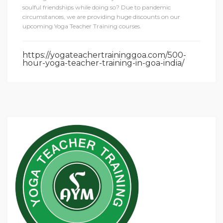
soulful friendships while doing so? Due to pandemic
circumstances, we are providing huge discounts on our
upcoming Yoga Teacher Training courses.
https://yogateachertraininggoa.com/500-
hour-yoga-teacher-training-in-goa-india/