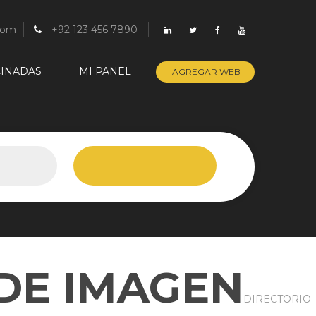
com
+92 123 456 7890
INADAS
MI PANEL
AGREGAR WEB
DE IMAGEN
DIRECTORIO