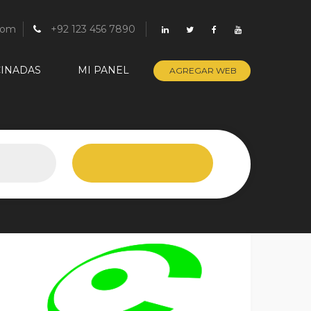
com
+92 123 456 7890
INADAS
MI PANEL
AGREGAR WEB