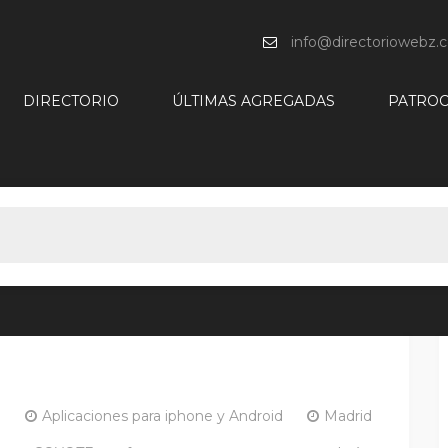
info@directoriowebz.
DIRECTORIO
ÚLTIMAS AGREGADAS
PATROC
d
Aplicaciones para iphone y Android
Madrid