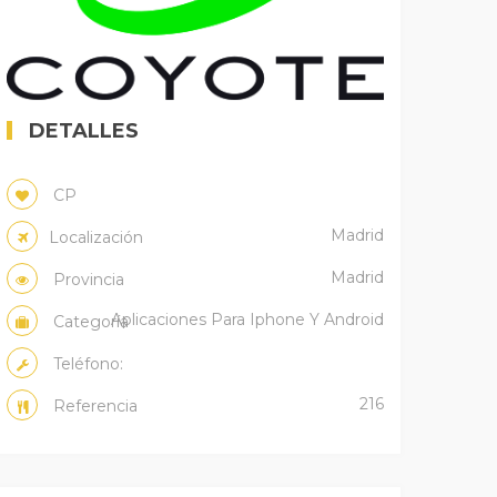
DETALLES
CP
Madrid
Localización
Madrid
Provincia
Aplicaciones Para Iphone Y Android
Categoría
Teléfono:
216
Referencia