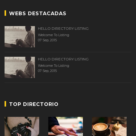
WEBS DESTACADAS
HELLO DIRECTORY LISTING
Welcome To Listing
07 Sep, 2015
HELLO DIRECTORY LISTING
Welcome To Listing
07 Sep, 2015
TOP DIRECTORIO