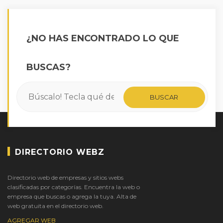
¿NO HAS ENCONTRADO LO QUE
BUSCAS?
DIRECTORIO WEBZ
Directorio web de empresas y sitios webs
clasificadas por categorías. Encuentra la web o
empresa que buscas o agrega la tuya. Alta de
web gratuita en el directorio web.
AGREGAR WEB