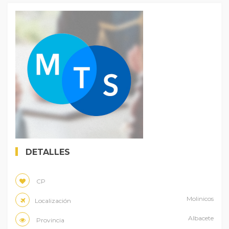
DETALLES
CP
Molinicos
Localización
Albacete
Provincia